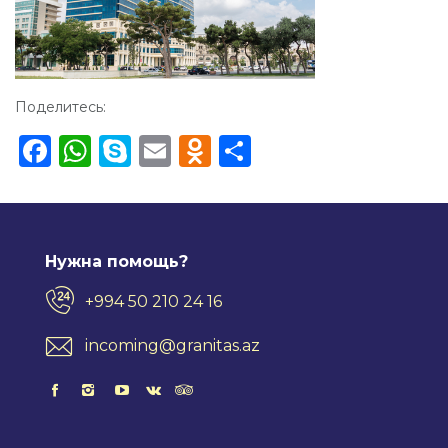
Поделитесь:
Facebook
WhatsApp
Skype
Email
Odnoklassniki
Share
Нужна помощь?
+994 50 210 24 16
incoming@granitas.az